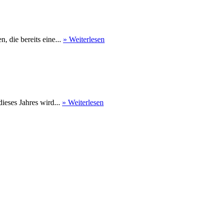
 die bereits eine...
» Weiterlesen
eses Jahres wird...
» Weiterlesen