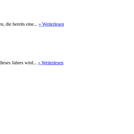
 die bereits eine...
» Weiterlesen
eses Jahres wird...
» Weiterlesen