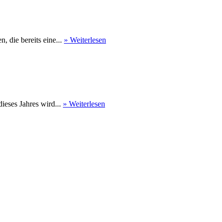
 die bereits eine...
» Weiterlesen
eses Jahres wird...
» Weiterlesen