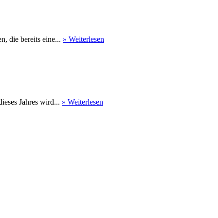
 die bereits eine...
» Weiterlesen
eses Jahres wird...
» Weiterlesen