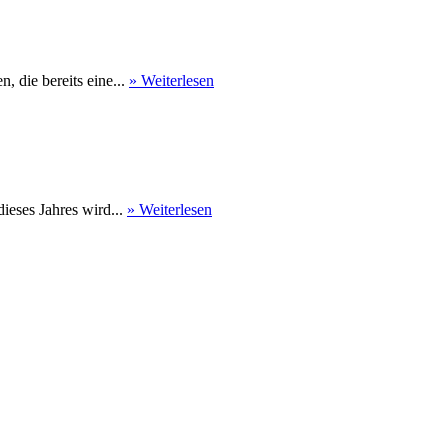
 die bereits eine...
» Weiterlesen
eses Jahres wird...
» Weiterlesen