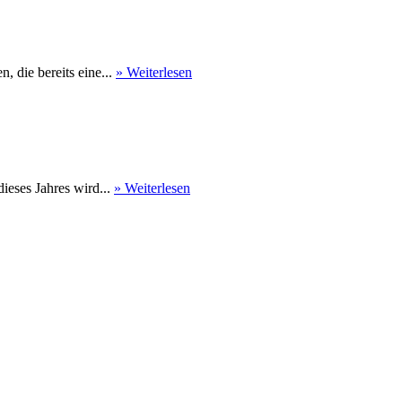
 die bereits eine...
» Weiterlesen
eses Jahres wird...
» Weiterlesen