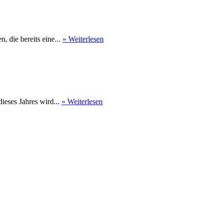
 die bereits eine...
» Weiterlesen
eses Jahres wird...
» Weiterlesen