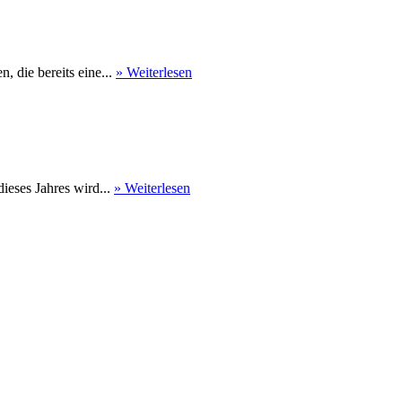
 die bereits eine...
» Weiterlesen
eses Jahres wird...
» Weiterlesen