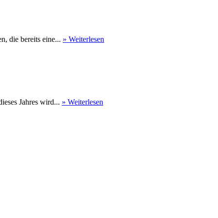
 die bereits eine...
» Weiterlesen
eses Jahres wird...
» Weiterlesen