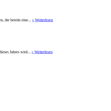
 die bereits eine...
» Weiterlesen
eses Jahres wird...
» Weiterlesen