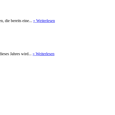
 die bereits eine...
» Weiterlesen
eses Jahres wird...
» Weiterlesen