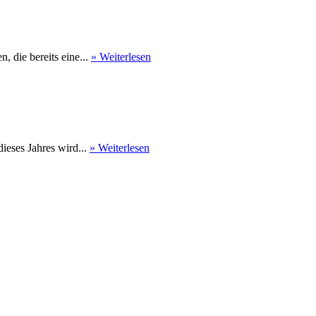
 die bereits eine...
» Weiterlesen
eses Jahres wird...
» Weiterlesen