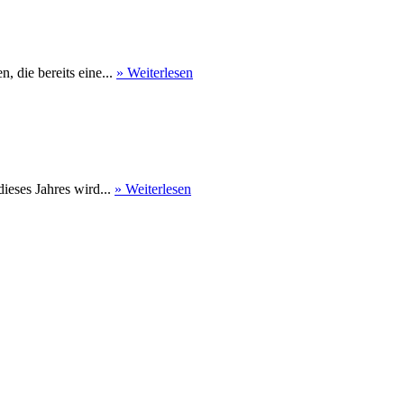
 die bereits eine...
» Weiterlesen
eses Jahres wird...
» Weiterlesen