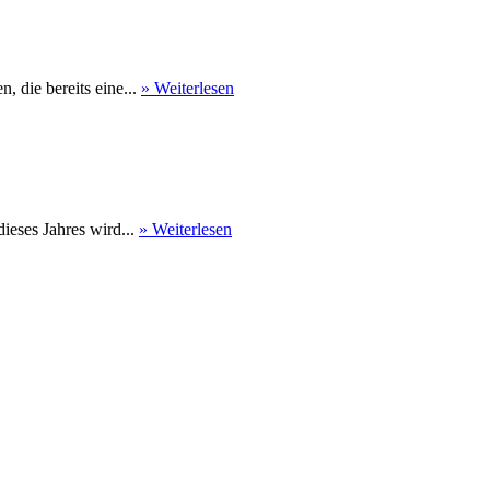
 die bereits eine...
» Weiterlesen
eses Jahres wird...
» Weiterlesen