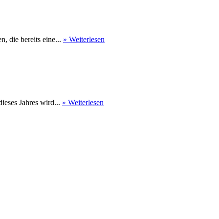
 die bereits eine...
» Weiterlesen
eses Jahres wird...
» Weiterlesen