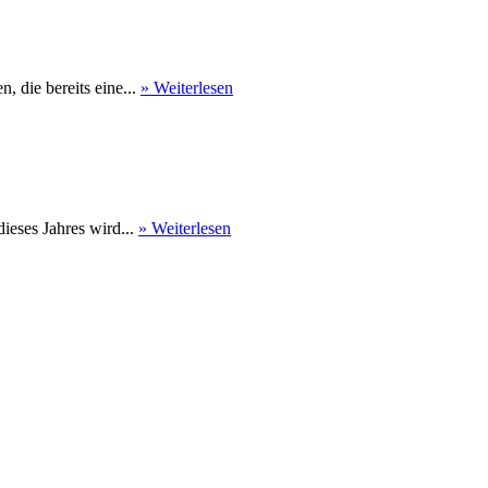
 die bereits eine...
» Weiterlesen
eses Jahres wird...
» Weiterlesen