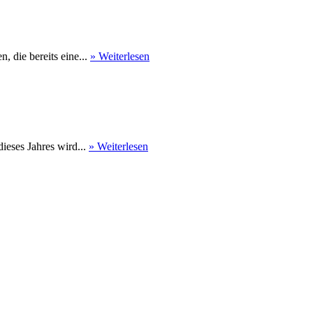
 die bereits eine...
» Weiterlesen
eses Jahres wird...
» Weiterlesen