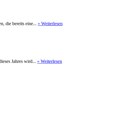
 die bereits eine...
» Weiterlesen
eses Jahres wird...
» Weiterlesen