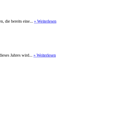
 die bereits eine...
» Weiterlesen
eses Jahres wird...
» Weiterlesen