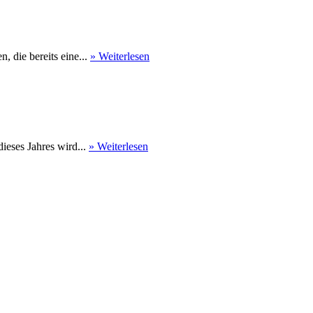
 die bereits eine...
» Weiterlesen
eses Jahres wird...
» Weiterlesen