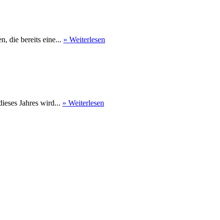
 die bereits eine...
» Weiterlesen
eses Jahres wird...
» Weiterlesen