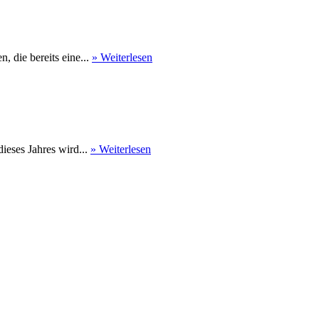
 die bereits eine...
» Weiterlesen
eses Jahres wird...
» Weiterlesen