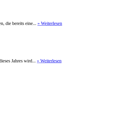
 die bereits eine...
» Weiterlesen
eses Jahres wird...
» Weiterlesen