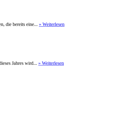
 die bereits eine...
» Weiterlesen
eses Jahres wird...
» Weiterlesen