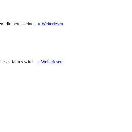
 die bereits eine...
» Weiterlesen
eses Jahres wird...
» Weiterlesen