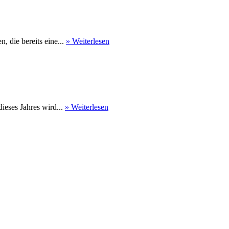
 die bereits eine...
» Weiterlesen
eses Jahres wird...
» Weiterlesen