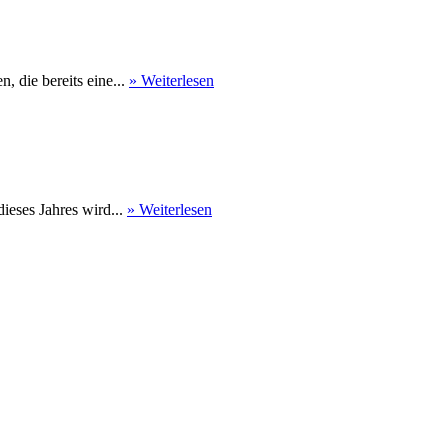
 die bereits eine...
» Weiterlesen
eses Jahres wird...
» Weiterlesen