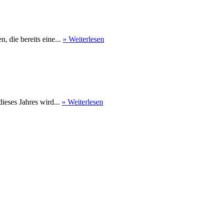
 die bereits eine...
» Weiterlesen
eses Jahres wird...
» Weiterlesen