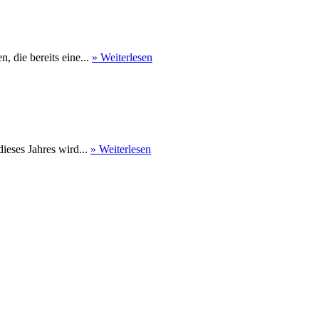
 die bereits eine...
» Weiterlesen
eses Jahres wird...
» Weiterlesen