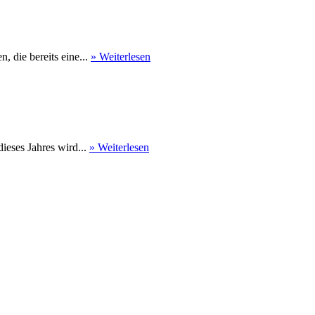
 die bereits eine...
» Weiterlesen
eses Jahres wird...
» Weiterlesen