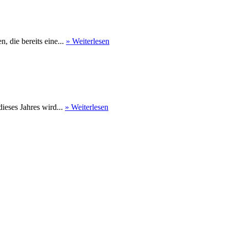
 die bereits eine...
» Weiterlesen
eses Jahres wird...
» Weiterlesen