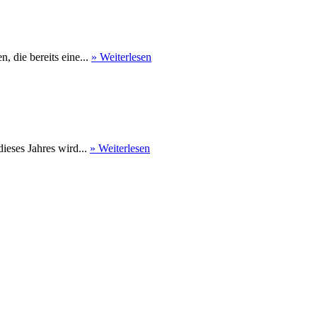
 die bereits eine...
» Weiterlesen
eses Jahres wird...
» Weiterlesen