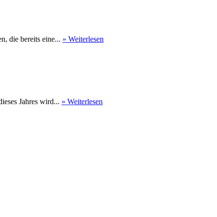
 die bereits eine...
» Weiterlesen
eses Jahres wird...
» Weiterlesen