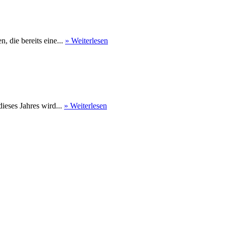
 die bereits eine...
» Weiterlesen
eses Jahres wird...
» Weiterlesen