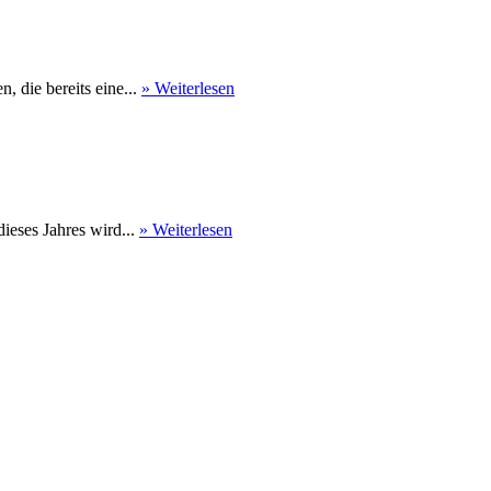
 die bereits eine...
» Weiterlesen
eses Jahres wird...
» Weiterlesen