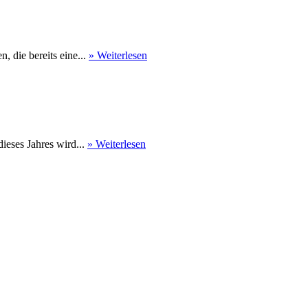
 die bereits eine...
» Weiterlesen
eses Jahres wird...
» Weiterlesen