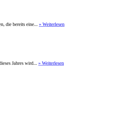
 die bereits eine...
» Weiterlesen
eses Jahres wird...
» Weiterlesen