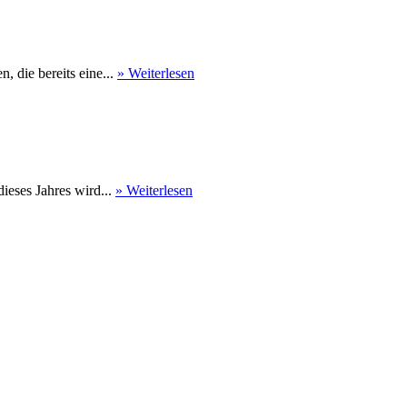
 die bereits eine...
» Weiterlesen
eses Jahres wird...
» Weiterlesen