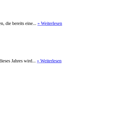
 die bereits eine...
» Weiterlesen
eses Jahres wird...
» Weiterlesen