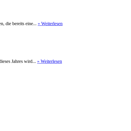
 die bereits eine...
» Weiterlesen
eses Jahres wird...
» Weiterlesen