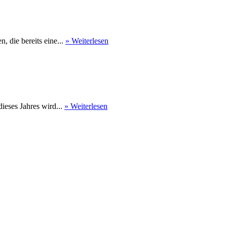
 die bereits eine...
» Weiterlesen
eses Jahres wird...
» Weiterlesen