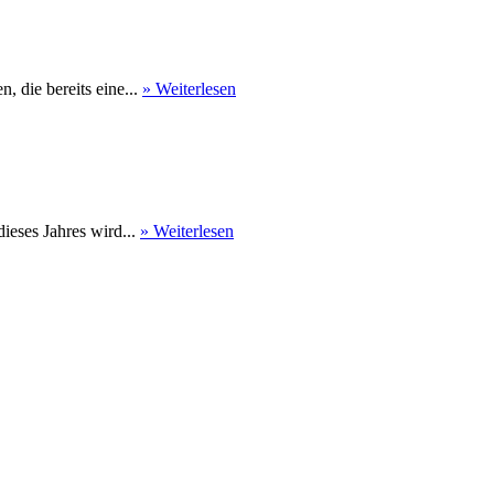
 die bereits eine...
» Weiterlesen
eses Jahres wird...
» Weiterlesen