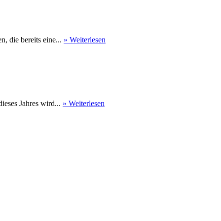
 die bereits eine...
» Weiterlesen
eses Jahres wird...
» Weiterlesen