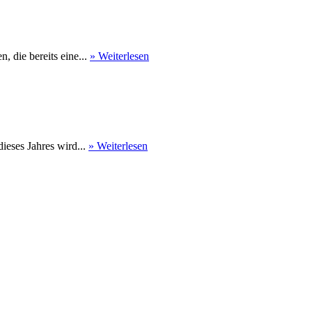
 die bereits eine...
» Weiterlesen
eses Jahres wird...
» Weiterlesen