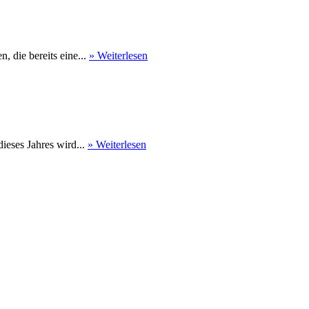
 die bereits eine...
» Weiterlesen
eses Jahres wird...
» Weiterlesen