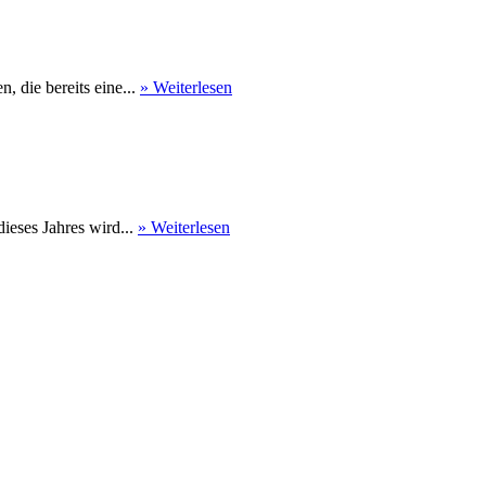
 die bereits eine...
» Weiterlesen
eses Jahres wird...
» Weiterlesen