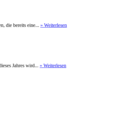
 die bereits eine...
» Weiterlesen
eses Jahres wird...
» Weiterlesen