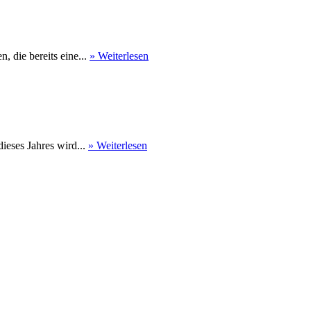
 die bereits eine...
» Weiterlesen
eses Jahres wird...
» Weiterlesen