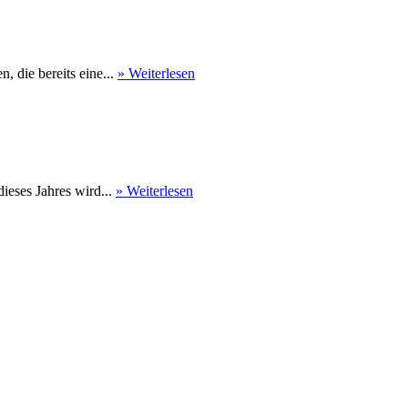
 die bereits eine...
» Weiterlesen
eses Jahres wird...
» Weiterlesen