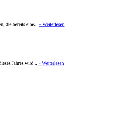
 die bereits eine...
» Weiterlesen
eses Jahres wird...
» Weiterlesen